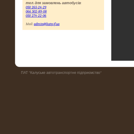
тел. для замовлень автобусів
:
050 265-24-29
066 502-89-08
050 274-22-06
Mail:
admin@katp.if.ua
ПАТ "Калуське автотранспортне підприємство"