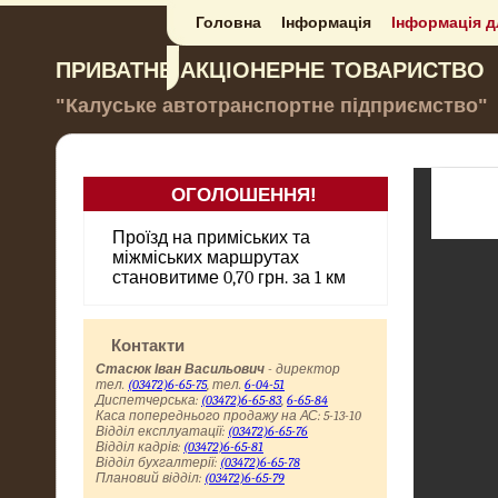
Головна
Інформація
Інформація д
ПРИВАТНЕ АКЦІОНЕРНЕ ТОВАРИСТВО
"Калуське автотранспортне підприємство"
ОГОЛОШЕННЯ!
до відома пасажирів
Проїзд на приміських та
міжміських маршрутах
становитиме 0,70 грн. за 1 км
Контакти
Стасюк Іван Васильович
- директор
тел.
(03472)6-65-75
, тел.
6-04-51
Диспетчерська:
(03472)6-65-83
,
6-65-84
Каса попереднього продажу на АС: 5-13-10
Відділ експлуатації:
(03472)6-65-76
Відділ кадрів:
(03472)6-65-81
Відділ бухгалтерії:
(03472)6-65-78
Плановий відділ:
(03472)6-65-79