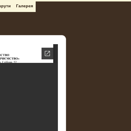
рути
Галерея