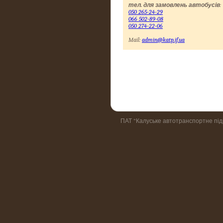
тел. для замовлень автобусів
:
050 265-24-29
066 502-89-08
050 274-22-06
Mail:
admin@katp.if.ua
ПАТ "Калуське автотранспортне пі