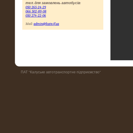
тел. для замовлень автобусів
:
050 265-24-29
066 502-89-08
050 274-22-06
Mail:
admin@katp.if.ua
ПАТ "Калуське автотранспортне підприємство"