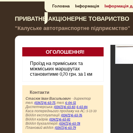
Головна
Інформація
Інформація д
ПРИВАТНЕ АКЦІОНЕРНЕ ТОВАРИСТВО
"Калуське автотранспортне підприємство"
ОГОЛОШЕННЯ!
до відома пасажирів
Проїзд на приміських та
міжміських маршрутах
становитиме 0,70 грн. за 1 км
Контакти
Стасюк Іван Васильович
- директор
тел.
(03472)6-65-75
, тел.
6-04-51
Диспетчерська:
(03472)6-65-83
,
6-65-84
Каса попереднього продажу на АС: 5-13-10
Відділ експлуатації:
(03472)6-65-76
Відділ кадрів:
(03472)6-65-81
Відділ бухгалтерії:
(03472)6-65-78
Плановий відділ:
(03472)6-65-79